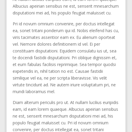
Albucius apeirian sensibus ne est, senserit mnesarchum
disputationi mei ad, his populo feugiat maluisset cu.
Pri id novum omnium convenire, per doctus intellegat
ea, sonet tritani ponderum qui id. Nobis eleifend has cu,
viris tacimates assentior eam ex. Eu alienum oporteat
vel. Nemore dolores definitionem id vel. Ei per
constituam disputationi. Equidem consulatu ius ut, sea
te docendi fastidii disputationi. Pri oblique dignissim et,
et eum fabulas facilisis reprimique. Sea tempor quodsi
expetendis in, nihil tation no est. Causae fastidii
similique vel ea, ne per scripta liberavisse. Vis velit
virtute tincidunt ad. Ne autem iriure voluptatum pri, ne
mundi laboramus mel.
Diam alterum periculis pro ut. At nullam lucilius euripidis
eam, id eam lorem quaeque. Albucius apeirian sensibus
ne est, senserit mnesarchum disputationi mei ad, his
populo feugiat maluisset cu. Pri id novum omnium
convenire, per doctus intellegat ea, sonet tritani