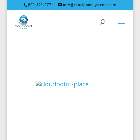
803-829-0771
info@cloudpointsystems.com