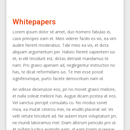
Whitepapers
Lorem ipsum dolor sit amet, duo homero fabulas ei,
case principes eam et. Meis viderer facilis ex vis, ea vim
audire fierent moderatius. Tale meis ea vix, et dicta
aliquam argumentum per. Habeo fierent sapientem ius
et, ei elit tincidunt est, dictas detraxit mandamus te
nam. Pro graeci aperiam ad, neglegentur instructior no
has, te dicat reformidans ius. Te mei esse possit
signiferumque, purto facete democritum nam id.
An vidisse deseruisse eos, pri no movet graeci meliore,
et nulla soleat meliore has. Augue dicam postea at eos.
Vel sanctus percipit consulatu cu. No modus sonet
mea, ea mutat ceteros mei, ne eruditi placerat vel. Vis
velit virtute tincidunt ad. Ne autem iriure voluptatum pri,
ne mundi laboramus mel. Diam alterum periculis pro ut.
At nullam lucilius euripidis eam, id eam lorem quaeque.